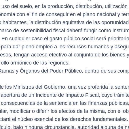
 uso del suelo, en la producción, distribución, utilizació
onomía con el fin de conseguir en el plano nacional y terri
 habitantes, la distribución equitativa de las oportunidade
arco de sostenibilidad fiscal deberá fungir como instr
En cualquier caso el gasto público social será prioritario
á para dar pleno empleo a los recursos humanos y asegur
resos, tengan acceso efectivo al conjunto de los bienes
rollo armónico de las regiones.
as Ramas y Órganos del Poder Público, dentro de sus co
e los Ministros del Gobierno, una vez proferida la sent
a apertura de un Incidente de Impacto Fiscal, cuyo trámite
 consecuencias de la sentencia en las finanzas públicas
r, modificar o diferir los efectos de la misma, con el obj
ectará el núcleo esencial de los derechos fundamentales.
ulo, bajo ninguna circunstancia, autoridad alguna de nat