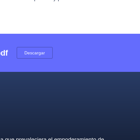
pdf
Descargar
 la que prevaleciera el empoderamiento de